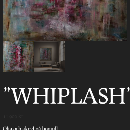
”WHIPLASH
11 900
kr
Olja och akryl på bomull