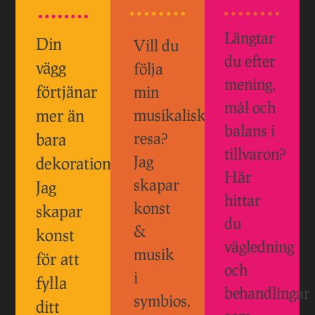
Längtar
Din
Vill du
du efter
vägg
följa
mening,
förtjänar
min
mål och
mer än
musikaliska
balans i
resa?
bara
tillvaron?
Jag
dekoration.
Här
skapar
Jag
hittar
konst
skapar
du
&
konst
vägledning
musik
för att
och
i
fylla
behandlingar
symbios,
ditt